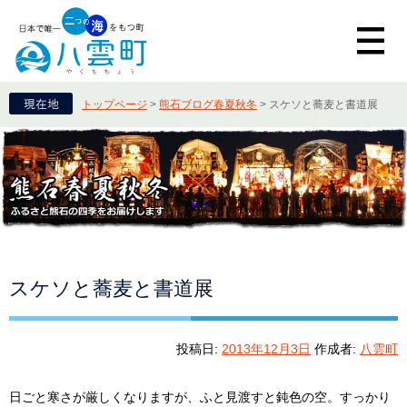
トップページ
>
熊石ブログ春夏秋冬
>
スケソと蕎麦と書道展
スケソと蕎麦と書道展
投稿日:
2013年12月3日
作成者:
八雲町
日ごと寒さが厳しくなりますが、ふと見渡すと鈍色の空。すっかり