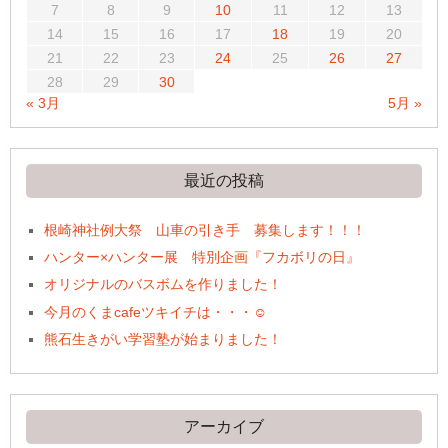
7
8
9
10
11
12
13
14
15
16
17
18
19
20
21
22
23
24
25
26
27
28
29
30
« 3月
5月 »
最近の投稿
根崎神社例大祭 山車の引き手 募集します！！！
ハンター×ハンター展 特別企画『フカボリの日』
オリジナルのバスボムを作りました！
今月のくまcafeツキイチは・・・☺
熊石生きがい学習塾が始まりました！
アーカイブ