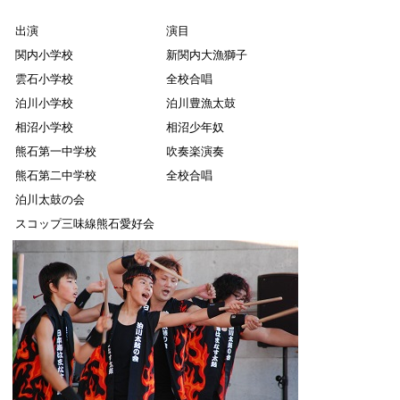
出演
演目
関内小学校
新関内大漁獅子
雲石小学校
全校合唱
泊川小学校
泊川豊漁太鼓
相沼小学校
相沼少年奴
熊石第一中学校
吹奏楽演奏
熊石第二中学校
全校合唱
泊川太鼓の会
スコップ三味線熊石愛好会