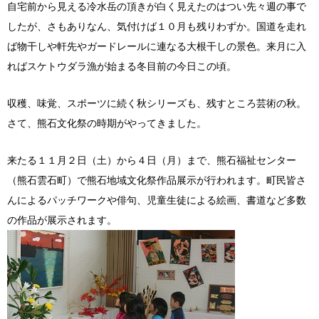
自宅前から見える冷水岳の頂きが白く見えたのはつい先々週の事で
したが、さもありなん、気付けば１０月も残りわずか。国道を走れ
ば物干しや軒先やガードレールに連なる大根干しの景色。来月に入
ればスケトウダラ漁が始まる冬目前の今日この頃。
収穫、味覚、スポーツに続く秋シリーズも、残すところ芸術の秋。
さて、熊石文化祭の時期がやってきました。
来たる１１月２日（土）から４日（月）まで、熊石福祉センター
（熊石雲石町）で熊石地域文化祭作品展示が行われます。町民皆さ
んによるパッチワークや俳句、児童生徒による絵画、書道など多数
の作品が展示されます。