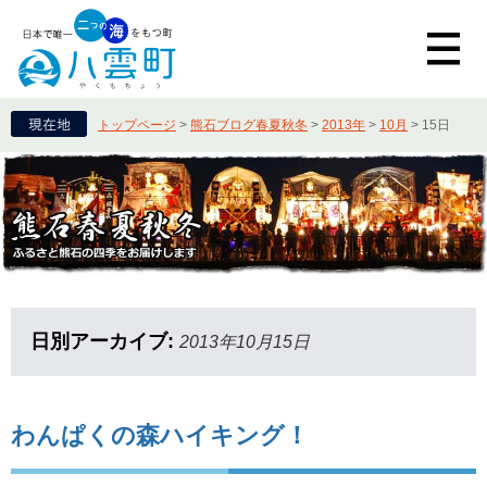
トップページ
>
熊石ブログ春夏秋冬
>
2013年
>
10月
>
15日
日別アーカイブ:
2013年10月15日
わんぱくの森ハイキング！