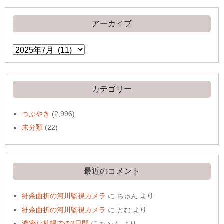
アーカイブ
ア
ー
カ
イ
ブ
カテゴリー
つぶやき
(2,996)
未分類
(22)
最近のコメント
紆余曲折の河川監視カメラ
に
ちゅん
より
紆余曲折の河川監視カメラ
に
とむ
より
濃密な札幌での2日間
に
ちゅん
より