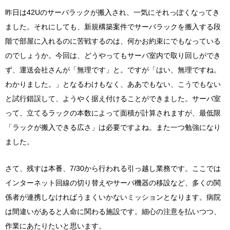
昨日は42Uのサーバラックが搬入され、一気にそれっぽくなってき
ました。それにしても、新規構築案件でサーバラックを搬入する段
階で部屋に入れるのに苦戦するのは、何かお約束にでもなっている
のでしょうか。今回は、どうやってもサーバ室内で取り回しができ
ず、運送会社さんが「無理です」と。ですが「はい、無理ですね。
わかりました。」となるわけもなく、ああでもない、こうでもない
と試行錯誤して、ようやく据え付けることができました。サーバ室
って、立てるラックの本数によって面積が計算されますが、最低限
「ラックが搬入できる広さ」は必要ですよね。また一つ勉強になり
ました。
さて、残すは本番、7/30から行われる引っ越し業務です。ここでは
インターネット回線の切り替えやサーバ機器の移設など、多くの関
係者が連携しなければうまくいかないミッションとなります。病院
は間違いがあると人命に関わる施設です。細心の注意を払いつつ、
作業にあたりたいと思います。