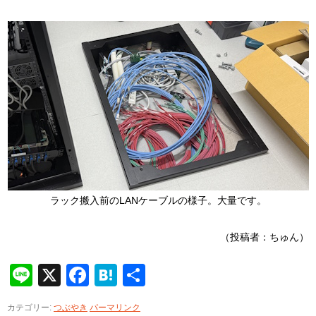
ラック搬入前のLANケーブルの様子。大量です。
（投稿者：ちゅん）
Line
X
Facebook
Hatena
共
有
カテゴリー:
つぶやき
パーマリンク