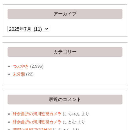
アーカイブ
ア
ー
カ
イ
ブ
カテゴリー
つぶやき
(2,995)
未分類
(22)
最近のコメント
紆余曲折の河川監視カメラ
に
ちゅん
より
紆余曲折の河川監視カメラ
に
とむ
より
濃密な札幌での2日間
に
ちゅん
より