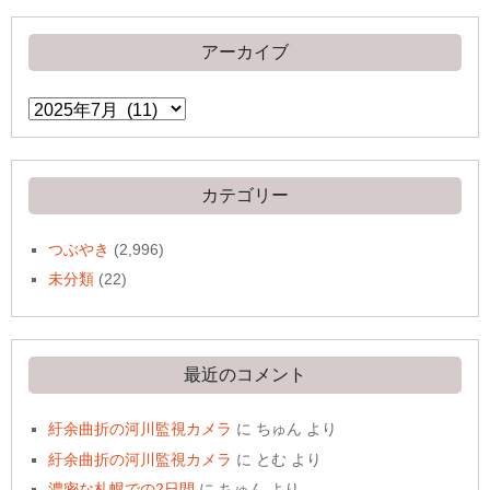
アーカイブ
ア
ー
カ
イ
ブ
カテゴリー
つぶやき
(2,996)
未分類
(22)
最近のコメント
紆余曲折の河川監視カメラ
に
ちゅん
より
紆余曲折の河川監視カメラ
に
とむ
より
濃密な札幌での2日間
に
ちゅん
より