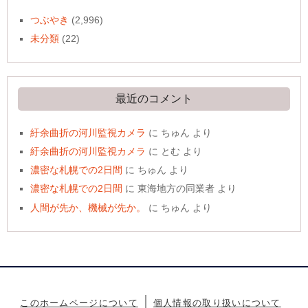
つぶやき
(2,996)
未分類
(22)
最近のコメント
紆余曲折の河川監視カメラ
に
ちゅん
より
紆余曲折の河川監視カメラ
に
とむ
より
濃密な札幌での2日間
に
ちゅん
より
濃密な札幌での2日間
に
東海地方の同業者
より
人間が先か、機械が先か。
に
ちゅん
より
このホームページについて
個人情報の取り扱いについて