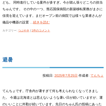
ども。 同時進行している案件が多すぎ。今が踏ん張りどころの担当
ちゅんです。 その中の一つ、熊石国保病院の新築移転業務がまさに
佳境を迎えています。まだオープン前の病院では様々な業者さんが
備品や機器の設置 …
続きを読む
カテゴリー:
つぶやき
|
1件のコメント
避暑
投稿日:
2025年7月25日
作成者:
てんちょ
てんちょです。庁舎内が暑すぎて何も考えられなくなってきまし
た。 今週は北海道とは思えないような暑い日が続いていますが、運
のいいことに外勤が続いています。先日のちゅん氏の投稿にあった