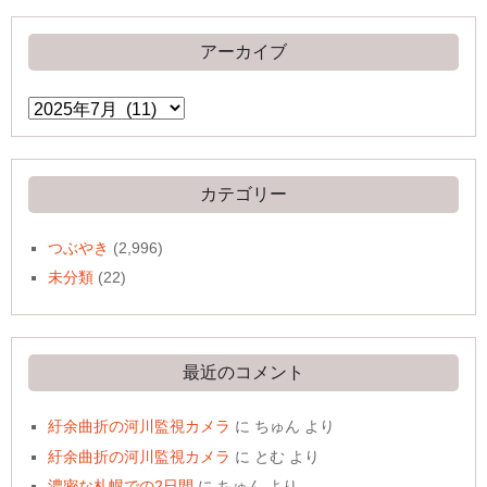
アーカイブ
ア
ー
カ
イ
ブ
カテゴリー
つぶやき
(2,996)
未分類
(22)
最近のコメント
紆余曲折の河川監視カメラ
に
ちゅん
より
紆余曲折の河川監視カメラ
に
とむ
より
濃密な札幌での2日間
に
ちゅん
より