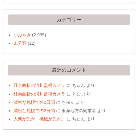
カ
イ
ブ
カテゴリー
つぶやき
(2,995)
未分類
(22)
最近のコメント
紆余曲折の河川監視カメラ
に
ちゅん
より
紆余曲折の河川監視カメラ
に
とむ
より
濃密な札幌での2日間
に
ちゅん
より
濃密な札幌での2日間
に
東海地方の同業者
より
人間が先か、機械が先か。
に
ちゅん
より