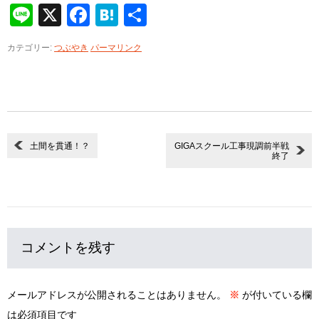
Line
X
Facebook
Hatena
共
有
カテゴリー:
つぶやき
パーマリンク
土間を貫通！？
GIGAスクール工事現調前半戦
終了
コメントを残す
メールアドレスが公開されることはありません。
※
が付いている欄
は必須項目です