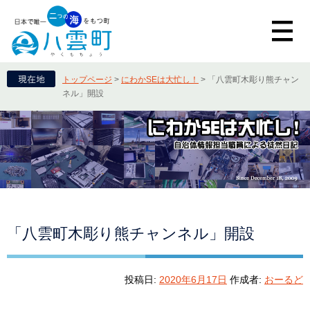
トップページ
>
にわかSEは大忙し！
>
「八雲町木彫り熊チャン
ネル」開設
「八雲町木彫り熊チャンネル」開設
投稿日:
2020年6月17日
作成者:
おーるど