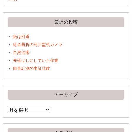
最近の投稿
紙は回避
紆余曲折の河川監視カメラ
自然治癒
先延ばしにしていた作業
雨量計測の実証試験
アーカイブ
ア
ー
カ
イ
ブ