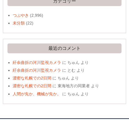
カテゴリー
つぶやき
(2,996)
未分類
(22)
最近のコメント
紆余曲折の河川監視カメラ
に
ちゅん
より
紆余曲折の河川監視カメラ
に
とむ
より
濃密な札幌での2日間
に
ちゅん
より
濃密な札幌での2日間
に
東海地方の同業者
より
人間が先か、機械が先か。
に
ちゅん
より