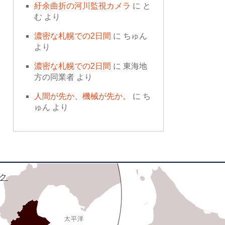
紆余曲折の河川監視カメラ
に
と
む
より
濃密な札幌での2日間
に
ちゅん
より
濃密な札幌での2日間
に
東海地
方の同業者
より
人間が先か、機械が先か。
に
ち
ゅん
より
ク