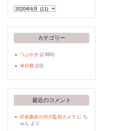
ア
ー
カ
イ
ブ
カテゴリー
つぶやき
(2,995)
未分類
(22)
最近のコメント
紆余曲折の河川監視カメラ
に
ち
ゅん
より