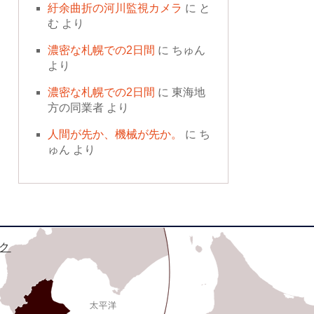
紆余曲折の河川監視カメラ
に
と
む
より
濃密な札幌での2日間
に
ちゅん
より
濃密な札幌での2日間
に
東海地
方の同業者
より
人間が先か、機械が先か。
に
ち
ゅん
より
ク