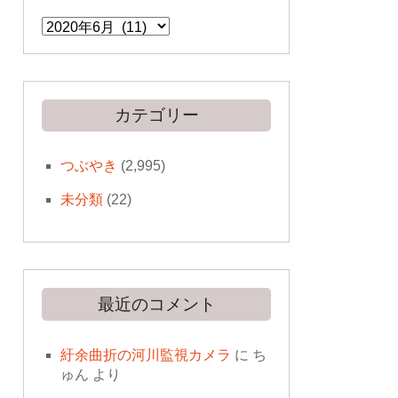
ア
ー
カ
イ
ブ
カテゴリー
つぶやき
(2,995)
未分類
(22)
最近のコメント
紆余曲折の河川監視カメラ
に
ち
ゅん
より