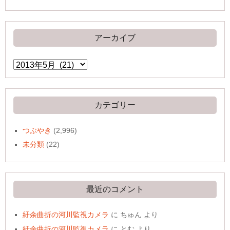
アーカイブ
ア
ー
カ
イ
ブ
カテゴリー
つぶやき
(2,996)
未分類
(22)
最近のコメント
紆余曲折の河川監視カメラ
に
ちゅん
より
紆余曲折の河川監視カメラ
に
とむ
より