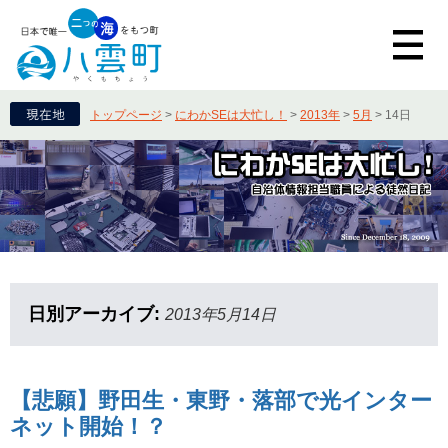
トップページ
>
にわかSEは大忙し！
>
2013年
>
5月
>
14日
日別アーカイブ:
2013年5月14日
【悲願】野田生・東野・落部で光インター
ネット開始！？