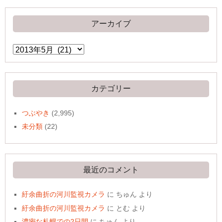
アーカイブ
ア
ー
カ
イ
ブ
カテゴリー
つぶやき
(2,995)
未分類
(22)
最近のコメント
紆余曲折の河川監視カメラ
に
ちゅん
より
紆余曲折の河川監視カメラ
に
とむ
より
濃密な札幌での2日間
に
ちゅん
より