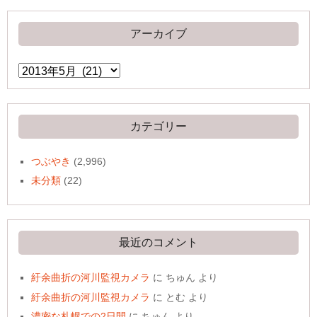
アーカイブ
ア
ー
カ
イ
ブ
カテゴリー
つぶやき
(2,996)
未分類
(22)
最近のコメント
紆余曲折の河川監視カメラ
に
ちゅん
より
紆余曲折の河川監視カメラ
に
とむ
より
濃密な札幌での2日間
に
ちゅん
より