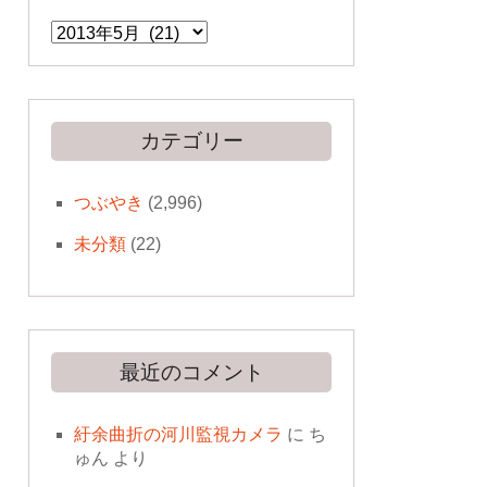
ア
ー
カ
イ
ブ
カテゴリー
つぶやき
(2,996)
未分類
(22)
最近のコメント
紆余曲折の河川監視カメラ
に
ち
ゅん
より