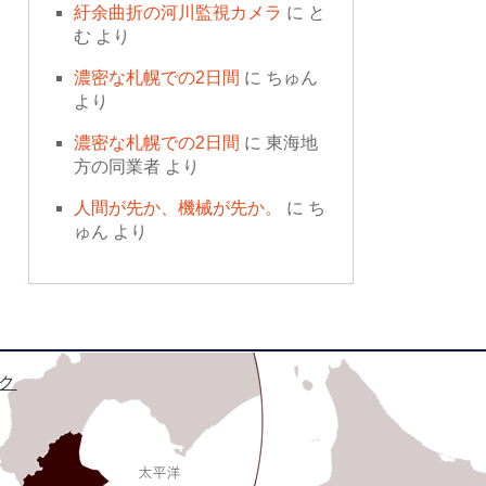
紆余曲折の河川監視カメラ
に
と
む
より
濃密な札幌での2日間
に
ちゅん
より
濃密な札幌での2日間
に
東海地
方の同業者
より
人間が先か、機械が先か。
に
ち
ゅん
より
ク