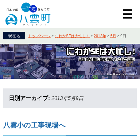
トップページ
>
にわかSEは大忙し！
>
2013年
>
5月
>
9日
日別アーカイブ:
2013年5月9日
八雲小の工事現場へ