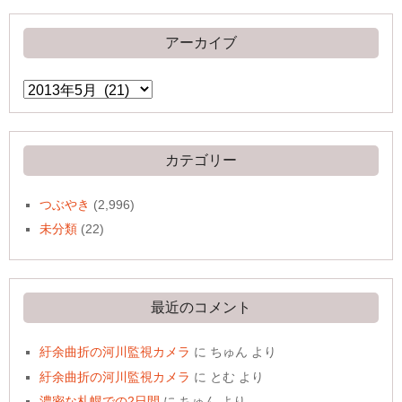
アーカイブ
ア
ー
カ
イ
ブ
カテゴリー
つぶやき
(2,996)
未分類
(22)
最近のコメント
紆余曲折の河川監視カメラ
に
ちゅん
より
紆余曲折の河川監視カメラ
に
とむ
より
濃密な札幌での2日間
に
ちゅん
より