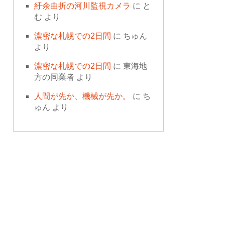
紆余曲折の河川監視カメラ
に
と
む
より
濃密な札幌での2日間
に
ちゅん
より
濃密な札幌での2日間
に
東海地
方の同業者
より
人間が先か、機械が先か。
に
ち
ゅん
より