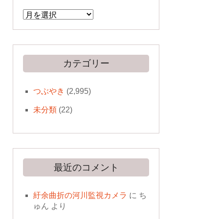
ア
ー
カ
イ
ブ
カテゴリー
つぶやき
(2,995)
未分類
(22)
最近のコメント
紆余曲折の河川監視カメラ
に
ち
ゅん
より