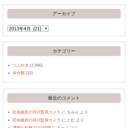
アーカイブ
ア
ー
カ
イ
ブ
カテゴリー
つぶやき
(2,996)
未分類
(22)
最近のコメント
紆余曲折の河川監視カメラ
に
ちゅん
より
紆余曲折の河川監視カメラ
に
とむ
より
濃密な札幌での2日間
に
ちゅん
より