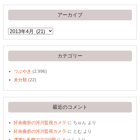
アーカイブ
ア
ー
カ
イ
ブ
カテゴリー
つぶやき
(2,996)
未分類
(22)
最近のコメント
紆余曲折の河川監視カメラ
に
ちゅん
より
紆余曲折の河川監視カメラ
に
とむ
より
濃密な札幌での2日間
に
ちゅん
より