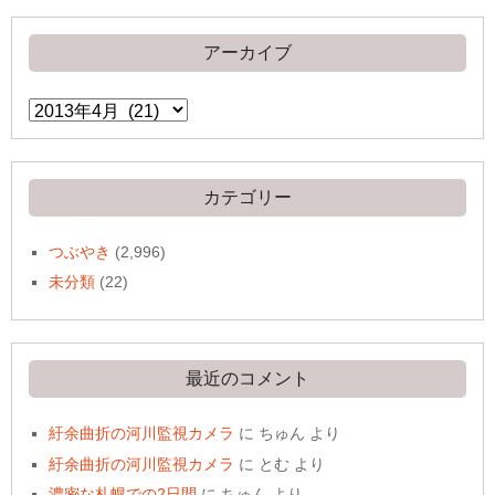
アーカイブ
ア
ー
カ
イ
ブ
カテゴリー
つぶやき
(2,996)
未分類
(22)
最近のコメント
紆余曲折の河川監視カメラ
に
ちゅん
より
紆余曲折の河川監視カメラ
に
とむ
より
濃密な札幌での2日間
に
ちゅん
より