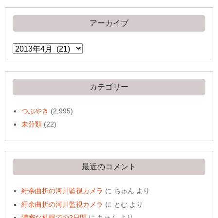
アーカイブ
ア
ー
カ
イ
ブ
カテゴリー
つぶやき
(2,995)
未分類
(22)
最近のコメント
紆余曲折の河川監視カメラ
に
ちゅん
より
紆余曲折の河川監視カメラ
に
とむ
より
濃密な札幌での2日間
に
ちゅん
より