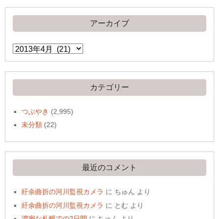
アーカイブ
ア
ー
カ
イ
ブ
カテゴリー
つぶやき
(2,995)
未分類
(22)
最近のコメント
紆余曲折の河川監視カメラ
に
ちゅん
より
紆余曲折の河川監視カメラ
に
とむ
より
濃密な札幌での2日間
に
ちゅん
より