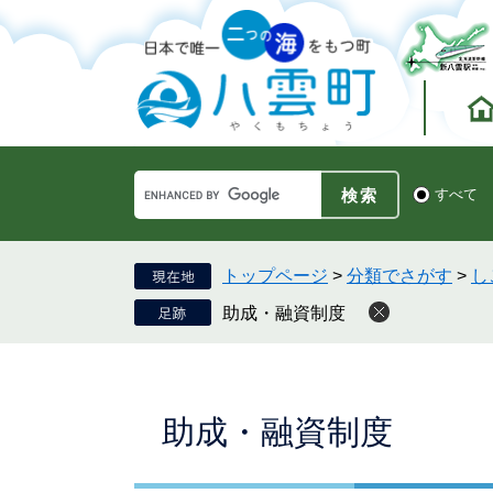
ペ
メ
ー
ニ
ジ
ュ
の
ー
先
を
頭
飛
で
ば
す。
し
Google
て
検
すべて
カ
索
本
ス
対
文
タ
象
へ
ム
トップページ
>
分類でさがす
>
し
検
助成・融資制度
索
本
助成・融資制度
文