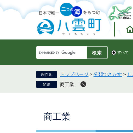
ペ
メ
ー
ニ
ジ
ュ
の
ー
先
を
頭
飛
で
ば
す。
し
Google
て
検
すべて
カ
索
本
ス
対
文
タ
象
へ
ム
トップページ
>
分類でさがす
>
し
検
商工業
索
本
商工業
文