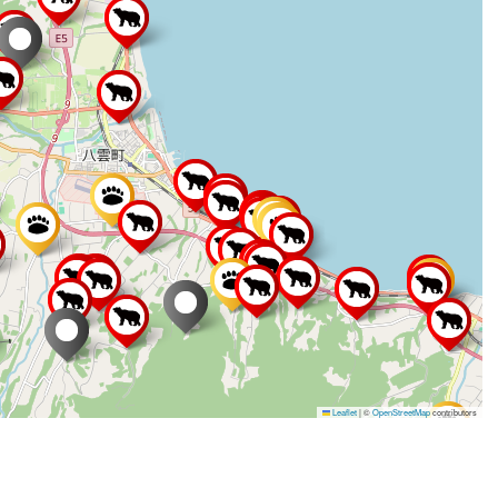
Leaflet
|
©
OpenStreetMap
contributors