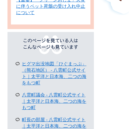
に伴うペット死骸の受け入れ中止
について
こ
の
ペ
ー
ジ
ヒグマ出没地図「ひぐまっぷ」
を
（熊石地区） - 八雲町公式サイ
見
ト｜太平洋と日本海、二つの海
て
をもつ町
い
る
八雲町議会 - 八雲町公式サイト
人
｜太平洋と日本海、二つの海を
は
もつ町
こ
ん
町長の部屋 - 八雲町公式サイト
な
｜太平洋と日本海、二つの海を