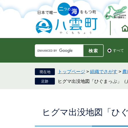
ペ
メ
ー
ニ
ジ
ュ
の
ー
先
を
頭
飛
で
ば
す。
し
Google
て
検
すべて
カ
索
本
ス
対
文
タ
象
へ
ム
トップページ
>
組織でさがす
>
農
検
ヒグマ出没地図「ひぐまっぷ」（
索
本
ヒグマ出没地図「ひ
文