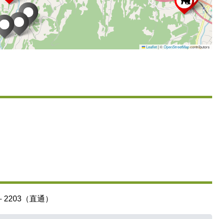
Leaflet
|
©
OpenStreetMap
contributors
2203（直通）