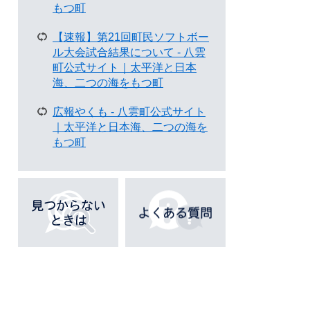
ペ
もつ町
ー
ジ
【速報】第21回町民ソフトボー
も
ル大会試合結果について - 八雲
見
町公式サイト｜太平洋と日本
て
海、二つの海をもつ町
い
ま
広報やくも - 八雲町公式サイト
す
｜太平洋と日本海、二つの海を
もつ町