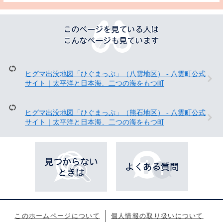
こ
の
ペ
ー
ジ
を
ヒグマ出没地図「ひぐまっぷ」（八雲地区） - 八雲町公式
見
サイト｜太平洋と日本海、二つの海をもつ町
て
い
る
ヒグマ出没地図「ひぐまっぷ」（熊石地区） - 八雲町公式
人
サイト｜太平洋と日本海、二つの海をもつ町
は
こ
ん
な
ペ
ー
ジ
も
見
て
このホームページについて
個人情報の取り扱いについて
い