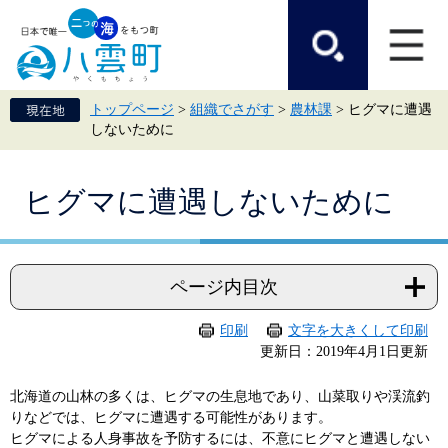
ペ
メ
ー
ニ
ジ
ュ
の
ー
先
を
頭
飛
トップページ
>
組織でさがす
>
農林課
>
ヒグマに遭遇
で
ば
しないために
す。
し
て
本
本
文
ヒグマに遭遇しないために
文
へ
ページ内目次
印刷
文字を大きくして印刷
更新日：2019年4月1日更新
北海道の山林の多くは、ヒグマの生息地であり、山菜取りや渓流釣
りなどでは、ヒグマに遭遇する可能性があります。
ヒグマによる人身事故を予防するには、不意にヒグマと遭遇しない