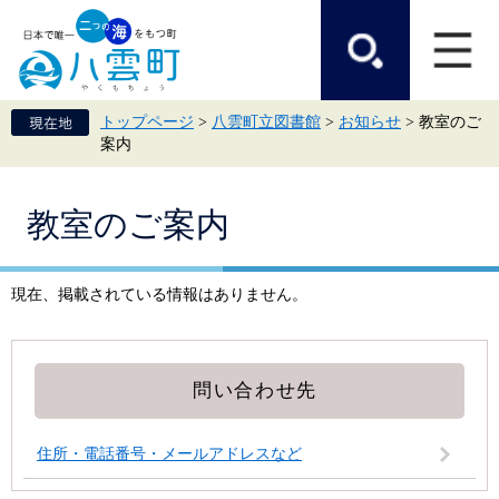
ペ
メ
ー
ニ
ジ
ュ
の
ー
先
を
頭
飛
トップページ
>
八雲町立図書館
>
お知らせ
>
教室のご
で
ば
案内
す。
し
て
本
本
文
教室のご案内
文
へ
現在、掲載されている情報はありません。
問い合わせ先
住所・電話番号・メールアドレスなど