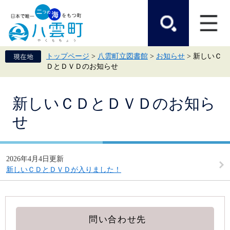
ペ
メ
ー
ニ
ジ
ュ
の
ー
先
を
頭
飛
トップページ
>
八雲町立図書館
>
お知らせ
>
新しいＣ
で
ば
ＤとＤＶＤのお知らせ
す。
し
て
本
本
文
新しいＣＤとＤＶＤのお知ら
文
へ
せ
2026年4月4日更新
新しいＣＤとＤＶＤが入りました！
問い合わせ先