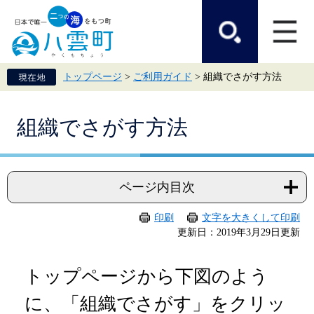
ペ
メ
ー
ニ
ジ
ュ
の
ー
先
を
頭
飛
トップページ
>
ご利用ガイド
>
組織でさがす方法
で
ば
す。
し
て
本
本
組織でさがす方法
文
文
へ
ページ内目次
印刷
文字を大きくして印刷
更新日：2019年3月29日更新
トップページから下図のよう
に、「組織でさがす」をクリッ