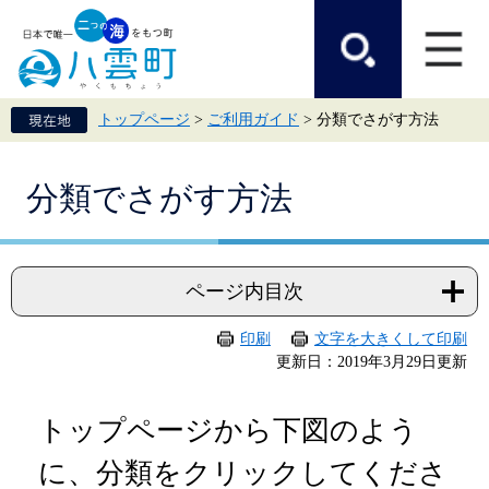
ペ
メ
ー
ニ
ジ
ュ
の
ー
先
を
頭
飛
トップページ
>
ご利用ガイド
>
分類でさがす方法
で
ば
す。
し
て
本
本
分類でさがす方法
文
文
へ
ページ内目次
印刷
文字を大きくして印刷
更新日：2019年3月29日更新
トップページから下図のよう
に、分類をクリックしてくださ