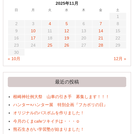
2025年11月
日
月
火
水
木
金
土
1
2
3
4
5
6
7
8
9
10
11
12
13
14
15
16
17
18
19
20
21
22
23
24
25
26
27
28
29
30
« 10月
12月 »
最近の投稿
根崎神社例大祭 山車の引き手 募集します！！！
ハンター×ハンター展 特別企画『フカボリの日』
オリジナルのバスボムを作りました！
今月のくまcafeツキイチは・・・☺
熊石生きがい学習塾が始まりました！