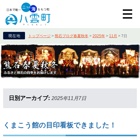
トップページ
>
熊石ブログ春夏秋冬
>
2025年
>
11月
>
7日
日別アーカイブ:
2025年11月7日
くまこう館の目印看板できました！