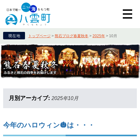
トップページ
>
熊石ブログ春夏秋冬
>
2025年
>
10月
月別アーカイブ:
2025年10月
今年のハロウィン🎃は・・・