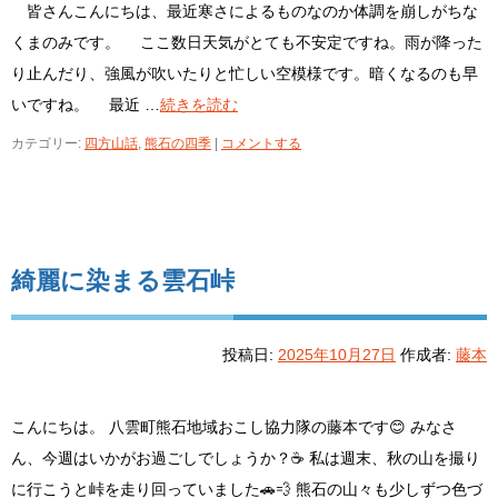
皆さんこんにちは、最近寒さによるものなのか体調を崩しがちな
くまのみです。 ここ数日天気がとても不安定ですね。雨が降った
り止んだり、強風が吹いたりと忙しい空模様です。暗くなるのも早
いですね。 最近 …
続きを読む
カテゴリー:
四方山話
,
熊石の四季
|
コメントする
綺麗に染まる雲石峠
投稿日:
2025年10月27日
作成者:
藤本
こんにちは。 八雲町熊石地域おこし協力隊の藤本です😊 みなさ
ん、今週はいかがお過ごしでしょうか？☕ 私は週末、秋の山を撮り
に行こうと峠を走り回っていました🚗💨 熊石の山々も少しずつ色づ