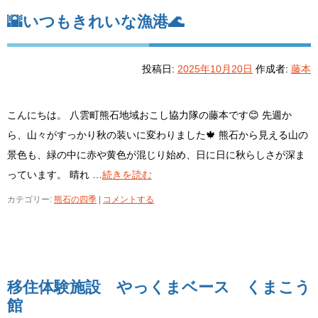
🌇いつもきれいな漁港🌊
投稿日:
2025年10月20日
作成者:
藤本
こんにちは。 八雲町熊石地域おこし協力隊の藤本です😊 先週か
ら、山々がすっかり秋の装いに変わりました🍁 熊石から見える山の
景色も、緑の中に赤や黄色が混じり始め、日に日に秋らしさが深ま
っています。 晴れ …
続きを読む
カテゴリー:
熊石の四季
|
コメントする
移住体験施設 やっくまベース くまこう
館