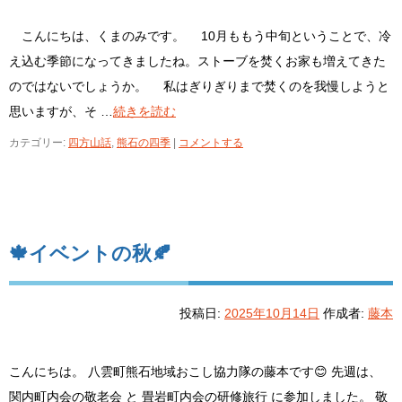
こんにちは、くまのみです。 10月ももう中旬ということで、冷
え込む季節になってきましたね。ストーブを焚くお家も増えてきた
のではないでしょうか。 私はぎりぎりまで焚くのを我慢しようと
思いますが、そ …
続きを読む
カテゴリー:
四方山話
,
熊石の四季
|
コメントする
🍁イベントの秋🍂
投稿日:
2025年10月14日
作成者:
藤本
こんにちは。 八雲町熊石地域おこし協力隊の藤本です😊 先週は、
関内町内会の敬老会 と 畳岩町内会の研修旅行 に参加しました。 敬