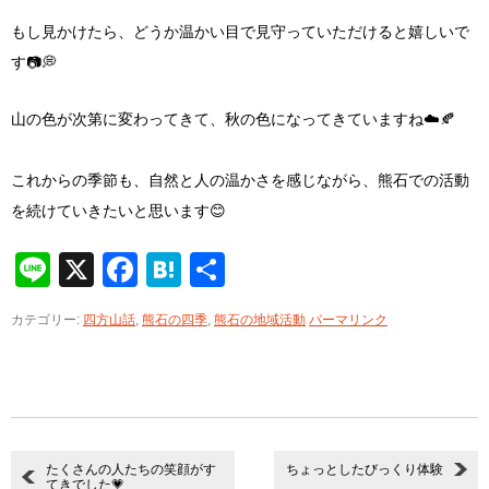
もし見かけたら、どうか温かい目で見守っていただけると嬉しいで
す📷💭
山の色が次第に変わってきて、秋の色になってきていますね☁️🍂
これからの季節も、自然と人の温かさを感じながら、熊石での活動
を続けていきたいと思います😊
Line
X
Facebook
Hatena
共
有
カテゴリー:
四方山話
,
熊石の四季
,
熊石の地域活動
パーマリンク
たくさんの人たちの笑顔がす
ちょっとしたびっくり体験
てきでした💗