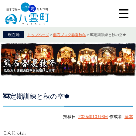
トップページ
>
熊石ブログ春夏秋冬
>
🚒定期訓練と秋の空🍁
🚒定期訓練と秋の空🍁
投稿日:
2025年10月6日
作成者:
藤本
こんにちは。