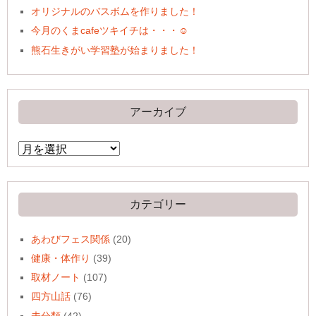
オリジナルのバスボムを作りました！
今月のくまcafeツキイチは・・・☺
熊石生きがい学習塾が始まりました！
アーカイブ
ア
ー
カ
イ
ブ
カテゴリー
あわびフェス関係
(20)
健康・体作り
(39)
取材ノート
(107)
四方山話
(76)
未分類
(42)