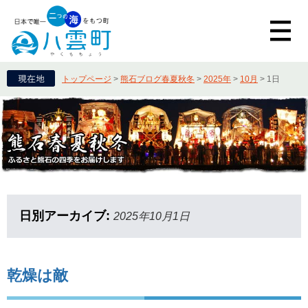
トップページ
>
熊石ブログ春夏秋冬
>
2025年
>
10月
>
1日
日別アーカイブ:
2025年10月1日
乾燥は敵