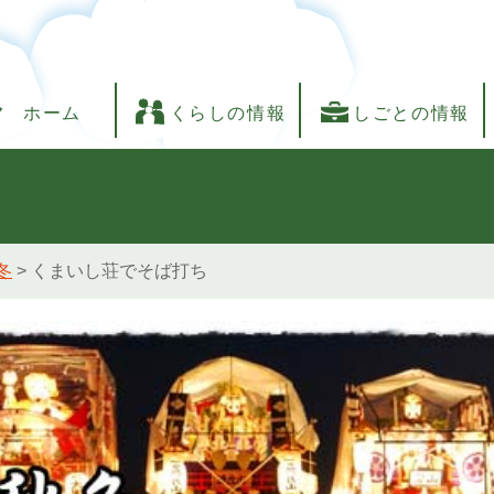
ホーム
くらしの情報
しごとの情報
冬
>
くまいし荘でそば打ち