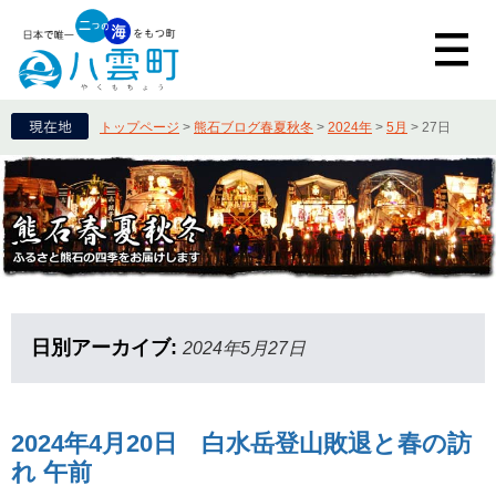
トップページ
>
熊石ブログ春夏秋冬
>
2024年
>
5月
>
27日
日別アーカイブ:
2024年5月27日
2024年4月20日 白水岳登山敗退と春の訪
れ 午前