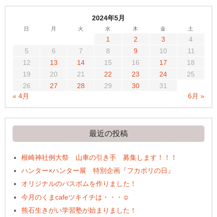
2024年5月
日
月
火
水
木
金
土
1
2
3
4
5
6
7
8
9
10
11
12
13
14
15
16
17
18
19
20
21
22
23
24
25
26
27
28
29
30
31
« 4月
6月 »
最近の投稿
根崎神社例大祭 山車の引き手 募集します！！！
ハンター×ハンター展 特別企画『フカボリの日』
オリジナルのバスボムを作りました！
今月のくまcafeツキイチは・・・☺
熊石生きがい学習塾が始まりました！