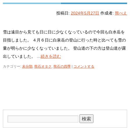
投稿日:
2024年5月27日
作成者:
熊べえ
雪は遠目から見ても日に日に少なくなっているので今回も白水岳を
目指しました。 ４月６日に白泉岳の登山に行った時と比べても雪の
量が明らかに少なくなっていました。 登山道の下の方は登山道が露
出していました。 …
続きを読む
カテゴリー:
未分類
,
熊石オタク
,
熊石の四季
|
コメントする