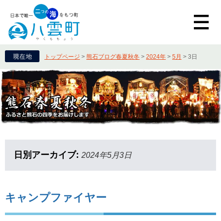
トップページ
>
熊石ブログ春夏秋冬
>
2024年
>
5月
>
3日
日別アーカイブ:
2024年5月3日
キャンプファイヤー