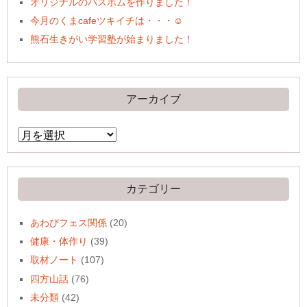
オリジナルのバスボムを作りました！
今月のくまcafeツキイチは・・・☺
熊石生きがい学習塾が始まりました！
アーカイブ
ア
ー
カ
イ
ブ
カテゴリー
あわびフェス関係
(20)
健康・体作り
(39)
取材ノート
(107)
四方山話
(76)
未分類
(42)