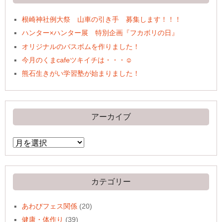
根崎神社例大祭 山車の引き手 募集します！！！
ハンター×ハンター展 特別企画『フカボリの日』
オリジナルのバスボムを作りました！
今月のくまcafeツキイチは・・・☺
熊石生きがい学習塾が始まりました！
アーカイブ
ア
ー
カ
イ
ブ
カテゴリー
あわびフェス関係
(20)
健康・体作り
(39)