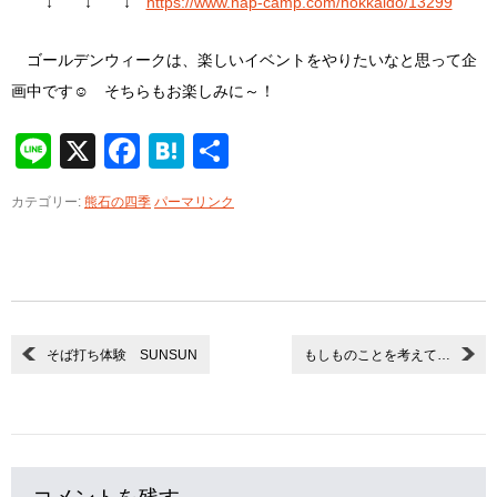
↓ ↓ ↓
https://www.nap-camp.com/hokkaido/13299
ゴールデンウィークは、楽しいイベントをやりたいなと思って企
画中です☺ そちらもお楽しみに～！
Line
X
Facebook
Hatena
共
有
カテゴリー:
熊石の四季
パーマリンク
そば打ち体験 SUNSUN
もしものことを考えて…