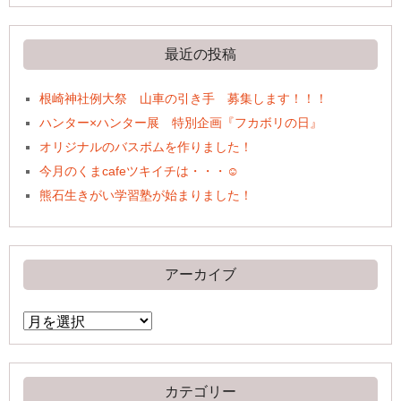
最近の投稿
根崎神社例大祭 山車の引き手 募集します！！！
ハンター×ハンター展 特別企画『フカボリの日』
オリジナルのバスボムを作りました！
今月のくまcafeツキイチは・・・☺
熊石生きがい学習塾が始まりました！
アーカイブ
ア
ー
カ
イ
ブ
カテゴリー