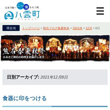
トップページ
>
熊石ブログ春夏秋冬
>
2021年
>
12月
>
8日
日別アーカイブ:
2021年12月8日
食器に印をつける