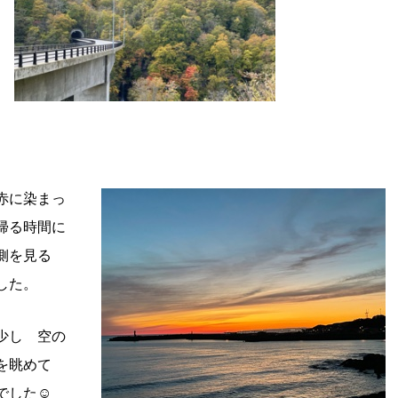
赤に染まっ
帰る時間に
側を見る
した。
少し 空の
空を眺めて
でした☺