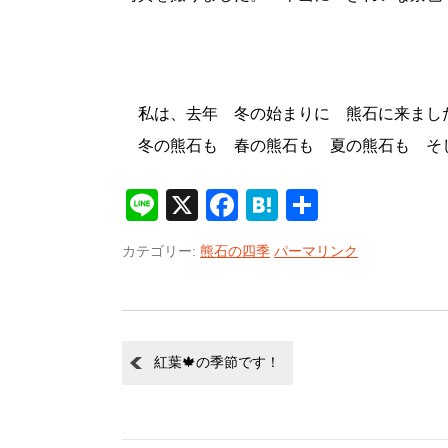
私は、去年 冬の始まりに 熊石に来ました
冬の熊石も 春の熊石も 夏の熊石も そ
Line
X
Facebook
Hatena
共
有
カテゴリー:
熊石の四季
パーマリンク
紅葉🍁の季節です！