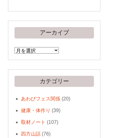
アーカイブ
ア
ー
カ
イ
ブ
カテゴリー
あわびフェス関係
(20)
健康・体作り
(39)
取材ノート
(107)
四方山話
(76)