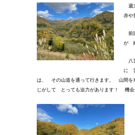
週
赤や
前回
が 
八雲
に 
は、 その山道を通って行きます。 山間を
じがして とっても迫力があります！ 機会