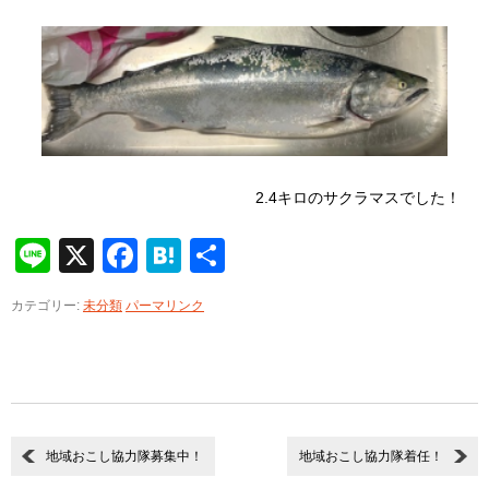
2.4キロのサクラマスでした！
Line
X
Facebook
Hatena
共
有
カテゴリー:
未分類
パーマリンク
地域おこし協力隊募集中！
地域おこし協力隊着任！