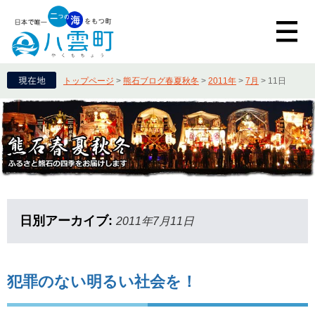
トップページ
>
熊石ブログ春夏秋冬
>
2011年
>
7月
>
11日
日別アーカイブ:
2011年7月11日
犯罪のない明るい社会を！