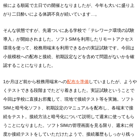
候による順延で土日での開催となりましたが、今年も大いに盛り上
がり二日酔いによる体調不良が続いています…。
そんな状態ですが、先週ついにある学校で「テレワーク環境の試験
導入」が開始されました。ソフトSIMを利用したリモートアクセス
環境を使って、校務用端末を利用できるかの実証試験です。今回は
小規模校への配布と接続、初期設定などを含めて問題がないかを確
認することになりました。
1か月ほど前から校務用端末への
配布を準備
していましたが、ようや
くテストできる段階までたどり着きました。実証試験ということで
今回は学校に直接お邪魔して、現地で接続テスト等を実施。ソフト
SIMと暗号化ソフト、初期設定のマニュアルを配布し、各端末で接
続をテスト。接続方法と暗号化について説明して週末に使ってもら
うことになりました。ソフトSIMの管理画面を見る限り、週末に何
度か接続テストをしていただけたようで、接続履歴もしっかり残っ