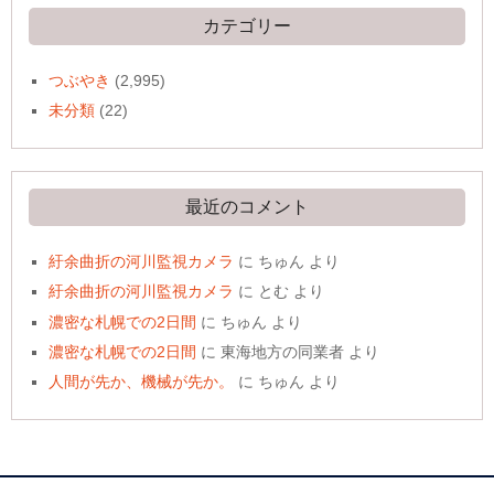
ブ
カテゴリー
つぶやき
(2,995)
未分類
(22)
最近のコメント
紆余曲折の河川監視カメラ
に
ちゅん
より
紆余曲折の河川監視カメラ
に
とむ
より
濃密な札幌での2日間
に
ちゅん
より
濃密な札幌での2日間
に
東海地方の同業者
より
人間が先か、機械が先か。
に
ちゅん
より