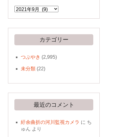
ア
ー
カ
イ
ブ
カテゴリー
つぶやき
(2,995)
未分類
(22)
最近のコメント
紆余曲折の河川監視カメラ
に
ち
ゅん
より