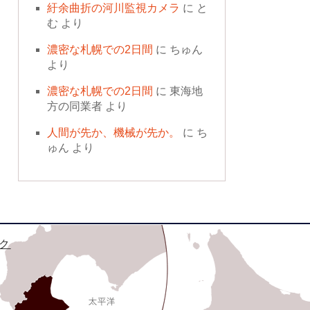
紆余曲折の河川監視カメラ
に
と
む
より
濃密な札幌での2日間
に
ちゅん
より
濃密な札幌での2日間
に
東海地
方の同業者
より
人間が先か、機械が先か。
に
ち
ゅん
より
ク